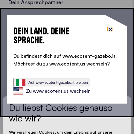
Dein Ansprechpartner
ZINGERLE GROUP AG
Strada Val Pusteria, 2
DEIN LAND. DEINE
I-39040 Natz-Schabs (BZ)
SPRACHE.
+39 0472 977 100
global@zingerle.group
Du befindest dich auf www.ecotent-gazebo.it.
Möchtest du zu www.ecotent.us wechseln?
LOADING - LOADING - LOADING - LOADING -
DEIN PRODUKTEXPERTE
Auf www.ecotent-gazebo.it bleiben
Zu www.ecotent.us wechseln
Lass uns den Experten in deiner Nähe finden
Du liebst Cookies genauso
Land *
wie wir?
Wir verstreuen Cookies, um dein Erlebnis auf unserer