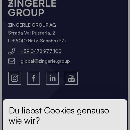
ZINGERLE GROUP AG
Strada Val Pusteria, 2
I-39040 Natz-Schabs (BZ)
+39 0472 977 100
global@zingerle.group
Lass dir nichts entgehen
Du liebst Cookies genauso
wie wir?
Immer up-to-date. Kein Spam! Wir halten uns kurz.
Knackig und kompakt - wie unsere Zelte.