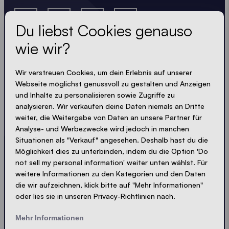
Du liebst Cookies genauso
wie wir?
Lass dir nichts entgehen
Wir verstreuen Cookies, um dein Erlebnis auf unserer
Webseite möglichst genussvoll zu gestalten und Anzeigen
und Inhalte zu personalisieren sowie Zugriffe zu
Immer up-to-date. Kein Spam! Wir halten uns kurz.
analysieren. Wir verkaufen deine Daten niemals an Dritte
Knackig und kompakt - wie unsere Zelte.
weiter, die Weitergabe von Daten an unsere Partner für
Analyse- und Werbezwecke wird jedoch in manchen
LOADING - LOADING - LOADING - LOADING -
Situationen als "Verkauf" angesehen. Deshalb hast du die
Möglichkeit dies zu unterbinden, indem du die Option 'Do
PRIVACY AKZEPTIEREN
not sell my personal information' weiter unten wählst. Für
weitere Informationen zu den Kategorien und den Daten
die wir aufzeichnen, klick bitte auf "Mehr Informationen"
oder lies sie in unseren Privacy-Richtlinien nach.
Absenden
Mehr Informationen