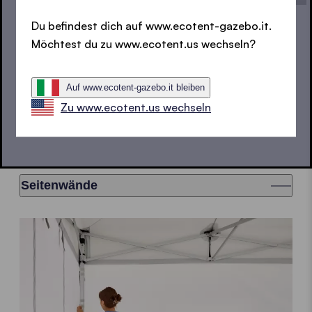
Du befindest dich auf www.ecotent-gazebo.it.
Möchtest du zu www.ecotent.us wechseln?
DARF'S NOCH WAS SEIN?
SEITENWÄNDE, ZUBEHÖR
Auf www.ecotent-gazebo.it bleiben
Zu www.ecotent.us wechseln
UND BUNTE FARBEN
Seitenwände