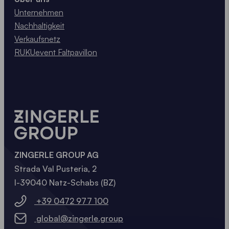
Faltpavillons erhöht, sondern auch seine
Unternehmen
Auflagefläche vergrößert. Für die kleinen Größen
Nachhaltigkeit
unserer Faltpavillons kann auch das 10 kg Gewicht
Verkaufsnetz
verwendet werden. Folge dem nachstehendem Link
RUKUevent Faltpavillon
um alle Details über die Befestigungsmöglichkeiten
zu erfahren.
ZINGERLE GROUP AG
Strada Val Pusteria, 2
I-39040 Natz-Schabs (BZ)
+39 0472 977 100
global@zingerle.group