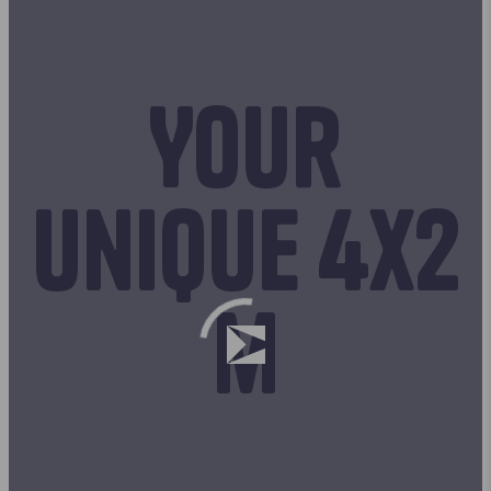
Your
unique 4x2
m