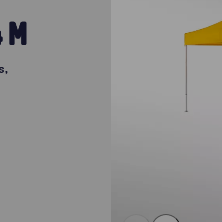
4 M
s,