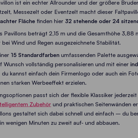
illon ist ein echter Allrounder und der größere Bruder
tzelt, Messezelt oder Eventzelt macht dieser Faltpavil
achter Fläche
finden hier
32 stehende oder 24 sitzen
Pavillons beträgt 2,15 m und die Gesamthöhe 3,88 m.
 bei Wind und Regen ausgezeichnete Stabilität.
einer
15 Standardfarben
umfassenden Palette ausgewä
auf Wunsch vollständig personalisieren und mit einer
ind
du kannst einfach dein Firmenlogo oder auch ein Fot
nen starken Werbeeffekt erzielen.
gsoptionen passt sich der flexible Klassiker jederzei
ntelligentem Zubehör
und praktischen Seitenwänden er
llons gestaltet sich dabei schnell und einfach – du b
 in wenigen Minuten zu zweit auf- und abbauen.