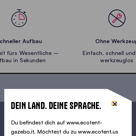
chneller Aufbau
Ohne Werkzeu
it fürs Wesentliche –
Einfach, schnell und
fbau in Sekunden
werkzeuglos
DEIN LAND. DEINE SPRACHE.
Du befindest dich auf www.ecotent-
gazebo.it. Möchtest du zu www.ecotent.us