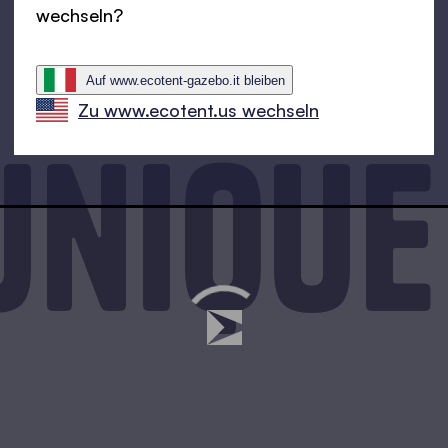
wechseln?
Auf www.ecotent-gazebo.it bleiben
Zu www.ecotent.us wechseln
unique