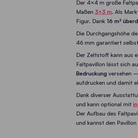
Der 4×4 m große Faltpav
Maßen
3×3 m
. Als Mark
Figur. Dank
16 m² überd
Die Durchgangshöhe des 
46 mm garantiert selbst
Der Zeltstoff kann aus 
Faltpavillon lässt sich 
Bedruckung
versehen – 
aufdrucken und damit ei
Dank diverser Ausstattun
und kann optional mit
i
Der Aufbau des Faltpavi
und kannst den Pavillon