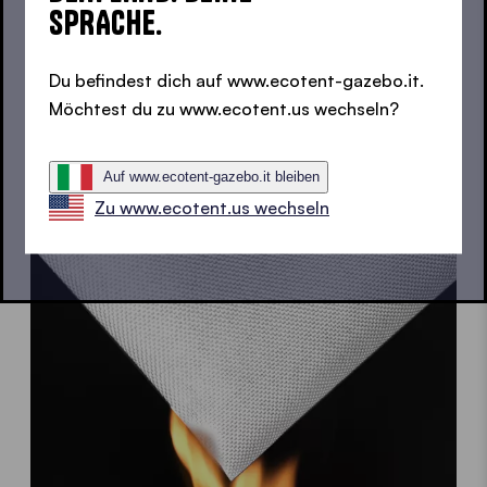
unbesorgt. Sofern nicht klar gekennzeichnet, sind
SPRACHE.
alle Textilien in unserem Sortiment feuerhemmend.
Auch die
Seitenwände
von Ecotent halten einiges
Du befindest dich auf www.ecotent-gazebo.it.
aus.
Möchtest du zu www.ecotent.us wechseln?
JETZT KONFIGURIEREN
Auf www.ecotent-gazebo.it bleiben
Zu www.ecotent.us wechseln