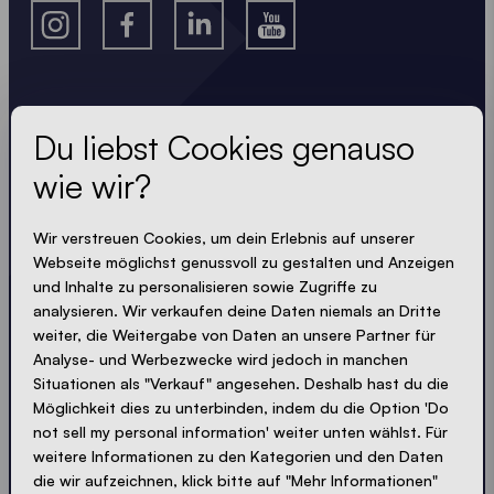
Lass dir nichts entgehen
Du liebst Cookies genauso
wie wir?
Immer up-to-date. Kein Spam! Wir halten uns kurz.
Knackig und kompakt - wie unsere Zelte.
Wir verstreuen Cookies, um dein Erlebnis auf unserer
LOADING - LOADING - LOADING - LOADING -
Webseite möglichst genussvoll zu gestalten und Anzeigen
und Inhalte zu personalisieren sowie Zugriffe zu
analysieren. Wir verkaufen deine Daten niemals an Dritte
PRIVACY AKZEPTIEREN
weiter, die Weitergabe von Daten an unsere Partner für
Analyse- und Werbezwecke wird jedoch in manchen
Situationen als "Verkauf" angesehen. Deshalb hast du die
Möglichkeit dies zu unterbinden, indem du die Option 'Do
not sell my personal information' weiter unten wählst. Für
Absenden
weitere Informationen zu den Kategorien und den Daten
die wir aufzeichnen, klick bitte auf "Mehr Informationen"