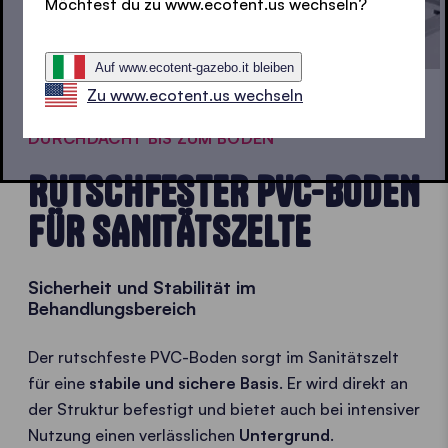
Möchtest du zu www.ecotent.us wechseln?
Auf www.ecotent-gazebo.it bleiben
Zu www.ecotent.us wechseln
DURCHDACHT BIS ZUM BODEN
RUTSCHFESTER PVC-BODEN
FÜR SANITÄTSZELTE
Sicherheit und Stabilität im
Behandlungsbereich
Der rutschfeste PVC-Boden sorgt im Sanitätszelt
für eine
stabile und sichere Basis
. Er wird direkt an
der Struktur befestigt und bietet auch bei intensiver
Nutzung einen verlässlichen
Untergrund
.