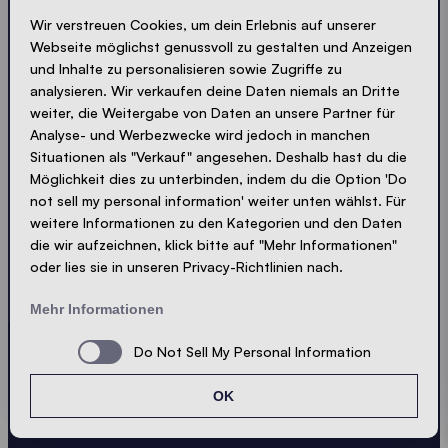
+39 0472 977 100
Wir verstreuen Cookies, um dein Erlebnis auf unserer
global@zingerle.group
Webseite möglichst genussvoll zu gestalten und Anzeigen
und Inhalte zu personalisieren sowie Zugriffe zu
analysieren. Wir verkaufen deine Daten niemals an Dritte
weiter, die Weitergabe von Daten an unsere Partner für
Analyse- und Werbezwecke wird jedoch in manchen
Situationen als "Verkauf" angesehen. Deshalb hast du die
Möglichkeit dies zu unterbinden, indem du die Option 'Do
Lass dir nichts entgehen
not sell my personal information' weiter unten wählst. Für
weitere Informationen zu den Kategorien und den Daten
Immer up-to-date. Kein Spam! Wir halten uns kurz.
die wir aufzeichnen, klick bitte auf "Mehr Informationen"
oder lies sie in unseren Privacy-Richtlinien nach.
Knackig und kompakt - wie unsere Zelte.
LOADING - LOADING - LOADING - LOADING -
Mehr Informationen
Do Not Sell My Personal Information
PRIVACY AKZEPTIEREN
OK