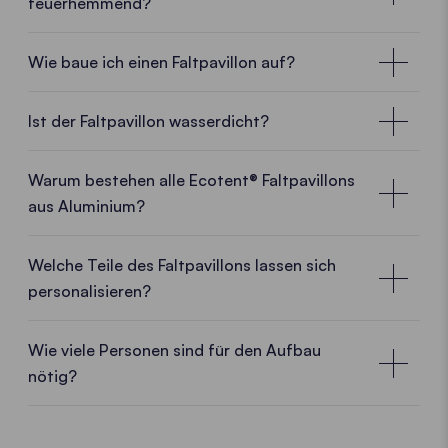
feuerhemmend?
Wie baue ich einen Faltpavillon auf?
• PLAY VIDEO • PLAY VIDEO
Ist der Faltpavillon wasserdicht?
Warum bestehen alle Ecotent® Faltpavillons
aus Aluminium?
Welche Teile des Faltpavillons lassen sich
personalisieren?
Wie viele Personen sind für den Aufbau
Werkzeuglos und schnell
nötig?
du kannst wählen!
Der Aufbau eines Ecotent Faltpavillons ist
werkzeuglos, schnell und intuitiv
. Eine Person kann
Das Textil
Oxford 500D
ist standardmäßig