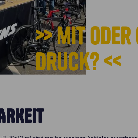
>> mit oder
druck? <<
ARKEIT
z.B. 10x10 m) sind nur bei wenigen Anbieter erwerbbar 