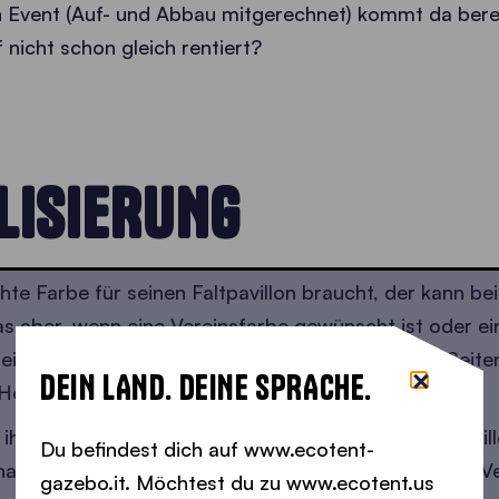
 Event (Auf- und Abbau mitgerechnet) kommt da bere
 nicht schon gleich rentiert?
LISIERUNG
hte Farbe für seinen Faltpavillon braucht, der kann be
s aber, wenn eine Vereinsfarbe gewünscht ist oder ei
 ein
Logo oder einen Spruch
auf dem Dach oder Seite
DEIN LAND. DEINE SPRACHE.
Hersteller unterstützen.
 ihre eigenen Logos groß auf der Blende des Faltpavi
Du befindest dich auf www.ecotent-
haben möchtest, dann kläre auch diese Info mit den Ve
gazebo.it. Möchtest du zu www.ecotent.us