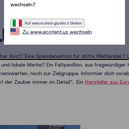
wechseln?
Auf www.ecotent-gazebo.it bleiben
LUNG
Zu www.ecotent.us wechseln
cher Kost? Eine Spendenaktion für dritte Weltländer?
und lokale Marke? Ein Faltpavillon, aus fragwürdiger 
nswerten, noch zur Zielgruppe. Informier dich vorab 
ckt der Zauber immer im Detail". Ein
Hersteller aus Eu