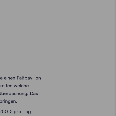
e einen Faltpavillon
keiten welche
r Überdachung. Das
bringen.
t 250 € pro Tag