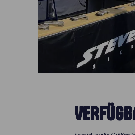
VERFÜGB
Speziell große Größen (