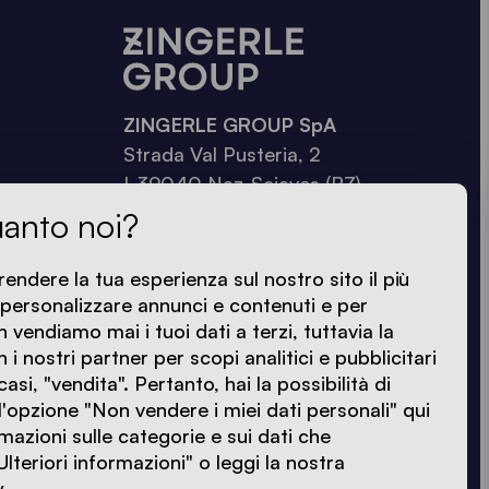
ZINGERLE GROUP SpA
Strada Val Pusteria, 2
I-39040 Naz-Sciaves (BZ)
uanto noi?
+39 0472 977 100
global@zingerle.group
rendere la tua esperienza sul nostro sito il più
 personalizzare annunci e contenuti e per
on vendiamo mai i tuoi dati a terzi, tuttavia la
 i nostri partner per scopi analitici e pubblicitari
asi, "vendita". Pertanto, hai la possibilità di
'opzione "Non vendere i miei dati personali" qui
rmazioni sulle categorie e sui dati che
"Ulteriori informazioni" o leggi la nostra
y.