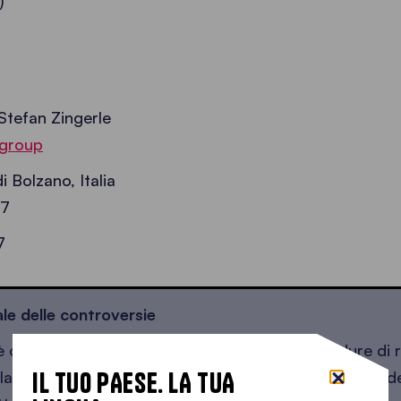
)
Stefan Zingerle
.group
Bolzano, Italia
27
7
ale delle controversie
 obbligata e non intende partecipare a procedure di ri
IL TUO PAESE. LA TUA
lla legge tedesca sulla risoluzione delle controversie 