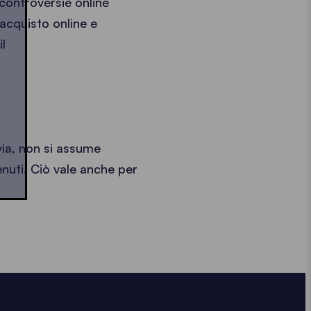
controversie online
 acquisto online e
l
via, non si assume
nuti. Ciò vale anche per