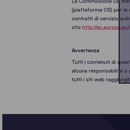
La Commissione UE mette
(piattaforma OS) per le 
contratti di servizio onl
sito
http://ec.europa.eu
Avvertenza
Tutti i contenuti di que
alcuna responsabilità o 
tutti i siti web raggiungi