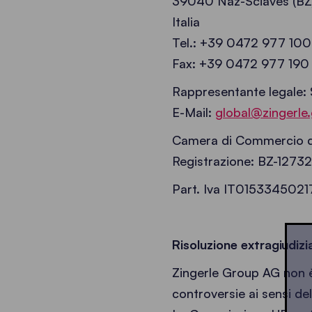
39040 Naz-Sciaves (BZ
Italia
Tel.: +39 0472 977 100
Fax: +39 0472 977 190
Rappresentante legale: 
E-Mail:
global@zingerle
Camera di Commercio di 
Registrazione: BZ-1273
Part. Iva IT0153345021
Risoluzione extragiudizi
Zingerle Group AG non è
controversie ai sensi de