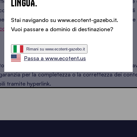
LINGUA.
 a disposizione una piattaforma di risoluzione delle 
controversie dei consumatori derivanti da contratti di
ine. È possibile accedere a questa piattaforma tramite i
Stai navigando su www.ecotent-gazebo.it.
/consumers/odr/
.
Vuoi passare a dominio di destinazione?
Rimani su www.ecotent-gazebo.it
Passa a www.ecotent.us
sto sito web sono stati attentamente controllati. Tutta
garanzia per la completezza o la correttezza dei conte
bili tramite hyperlink.