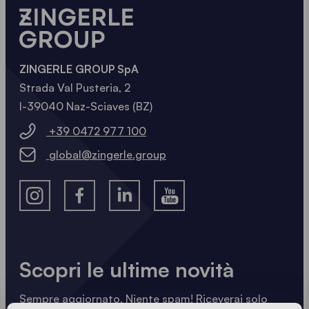
ZINGERLE GROUP SpA
Strada Val Pusteria, 2
I-39040 Naz-Sciaves (BZ)
+39 0472 977 100
global@zingerle.group
Scopri le ultime novità
Sempre aggiornato. Niente spam! Riceverai solo