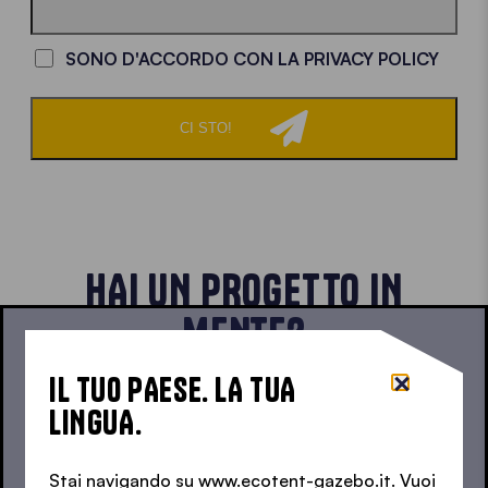
LOADING - LOADING - LOADING - LOADING -
SONO D'ACCORDO CON LA PRIVACY POLICY
CI STO!
HAI UN PROGETTO IN
MENTE?
IL TUO PAESE. LA TUA
SCRIVICI SUBITO
LINGUA.
Stai navigando su www.ecotent-gazebo.it. Vuoi