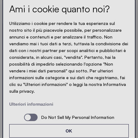
informazioni utili scritte in modo nitido, sintetico e
Ami i cookie quanto noi?
compatto. Proprio come i nostri gazebo.
Utilizziamo i cookie per rendere la tua esperienza sul
LOADING - LOADING - LOADING - LOADING -
nostro sito il più piacevole possibile, per personalizzare
annunci e contenuti e per analizzare il traffico. Non
SONO D'ACCORDO CON LA PRIVACY POLICY
vendiamo mai i tuoi dati a terzi, tuttavia la condivisione dei
dati con i nostri partner per scopi analitici e pubblicitari è
considerata, in alcuni casi, "vendita". Pertanto, hai la
possibilità di impedirlo selezionando l'opzione "Non
vendere i miei dati personali" qui sotto. Per ulteriori
Invia
informazioni sulle categorie e sui dati che registriamo, fai
clic su "Ulteriori informazioni" o leggi la nostra Informativa
sulla privacy.
© Ecotent®
Catalogo
Impressum
Privacy
Ulteriori informazioni
Contatto
Sitemap
Do Not Sell My Personal Information
OK