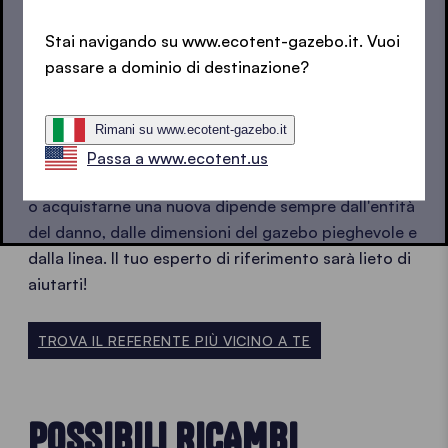
classiche viti si allentino permette una facile
sostituzione e riparazione dei pezzi in autonomia e
Stai navigando su www.ecotent-gazebo.it. Vuoi
senza strumentazioni particolari. Ovviamente
passare a dominio di destinazione?
disponiamo anche di un kit di riparazione fai-da-te
per il tetto.
Rimani su www.ecotent-gazebo.it
Molti danni possono essere riparati senza problemi.
Passa a www.ecotent.us
Tuttavia, se sia più conveniente riparare la struttura
o acquistarne una nuova dipende sempre dall'entità
del danno, dalle dimensioni del gazebo pieghevole e
dalla linea. Il tuo esperto di riferimento sarà lieto di
aiutarti!
TROVA IL REFERENTE PIÙ VICINO A TE
POSSIBILI RICAMBI