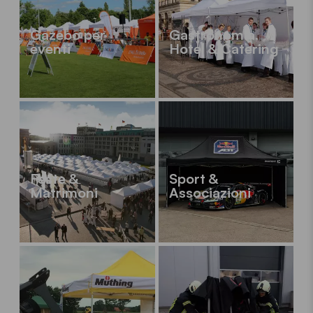
Gazebo per
Gastronomia,
eventi
Hotel & Catering
Feste &
Sport &
Matrimoni
Associazioni