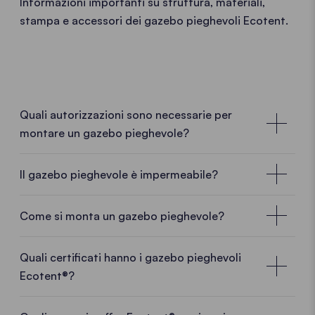
Informazioni importanti su struttura, materiali,
stampa e accessori dei gazebo pieghevoli Ecotent.
Quali autorizzazioni sono necessarie per
montare un gazebo pieghevole?
Nessuna autorizzazione specifica nella
maggior parte dei casi
Il gazebo pieghevole è impermeabile?
Per un gazebo pieghevole mobile, in molti casi non è
Come si monta un gazebo pieghevole?
necessaria alcuna autorizzazione specifica. Poiché i
gazebo pieghevoli Ecotent sono concepiti come
Quali certificati hanno i gazebo pieghevoli
strutture temporanee e mobili, in genere possono
Ecotent®?
essere montati e smontati con facilità. Che si tratti
di un giardino, di un parcheggio, di un mercato o di