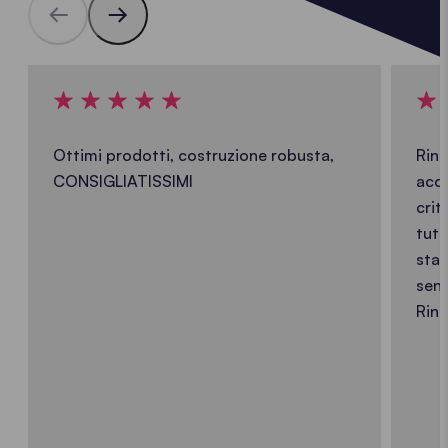
Ottimi prodotti, costruzione robusta,
Ring
CONSIGLIATISSIMI
acqu
crit
tutt
stat
senz
Ring