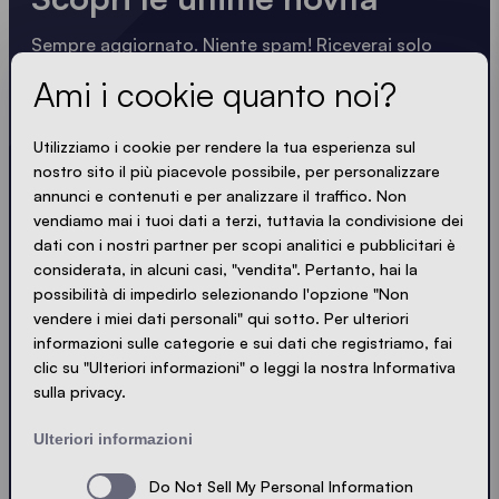
Sempre aggiornato. Niente spam! Riceverai solo
informazioni utili scritte in modo nitido, sintetico e
Ami i cookie quanto noi?
compatto. Proprio come i nostri gazebo.
Utilizziamo i cookie per rendere la tua esperienza sul
LOADING - LOADING - LOADING - LOADING -
nostro sito il più piacevole possibile, per personalizzare
annunci e contenuti e per analizzare il traffico. Non
SONO D'ACCORDO CON LA PRIVACY POLICY
vendiamo mai i tuoi dati a terzi, tuttavia la condivisione dei
dati con i nostri partner per scopi analitici e pubblicitari è
considerata, in alcuni casi, "vendita". Pertanto, hai la
possibilità di impedirlo selezionando l'opzione "Non
vendere i miei dati personali" qui sotto. Per ulteriori
Invia
informazioni sulle categorie e sui dati che registriamo, fai
clic su "Ulteriori informazioni" o leggi la nostra Informativa
sulla privacy.
© Ecotent®
Catalogo
Impressum
Privacy
Ulteriori informazioni
Contatto
Sitemap
Do Not Sell My Personal Information