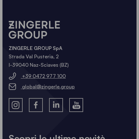
ZINGERLE GROUP SpA
Strada Val Pusteria, 2
I-39040 Naz-Sciaves (BZ)
+39 0472 977 100
global@zingerle.group
Scopri le ultime novità