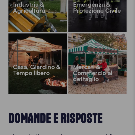
Industria &
Emergenza &
Agricoltura
Protezione Civile
Casa, Giardino &
Mercati &
Tempo libero
Commercio al
dettaglio
DOMANDE E RISPOSTE