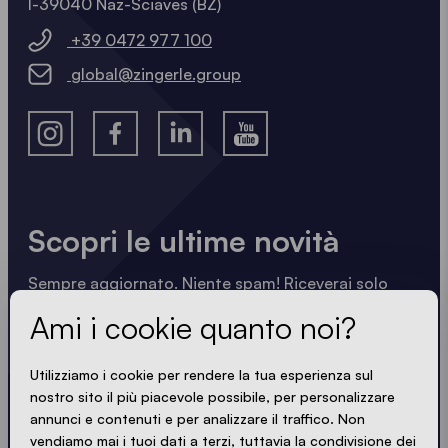
I-39040 Naz-Sciaves (BZ)
+39 0472 977 100
global@zingerle.group
Scopri le ultime novità
Sempre aggiornato. Niente spam! Riceverai solo
informazioni utili scritte in modo nitido, sintetico e
Ami i cookie quanto noi?
compatto. Proprio come i nostri gazebo.
Utilizziamo i cookie per rendere la tua esperienza sul
nostro sito il più piacevole possibile, per personalizzare
annunci e contenuti e per analizzare il traffico. Non
SONO D'ACCORDO CON LA PRIVACY POLICY
vendiamo mai i tuoi dati a terzi, tuttavia la condivisione dei