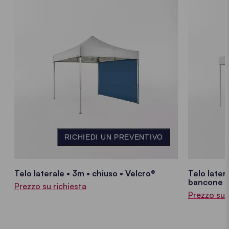
RICHIEDI UN PREVENTIVO
Telo laterale • 3m • chiuso • Velcro®
Telo later
bancone •
Prezzo su richiesta
Prezzo su 