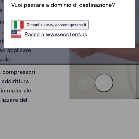
uschi e
Vuoi passare a dominio di destinazione?
ei 30°C.
 tessuto è
Rimani su www.ecotent-gazebo.it
o una spugna
Passa a www.ecotent.us
finare la
ad applicare
zole.
ci, compressori
 addirittura
in materiale
ilizzare del