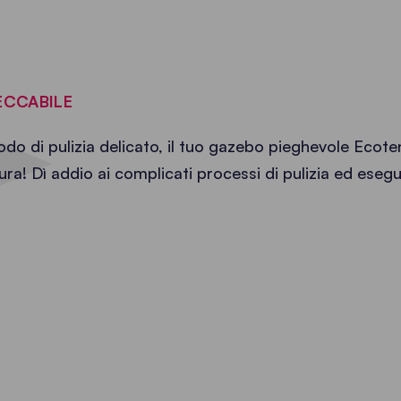
ECCABILE
o di pulizia delicato, il tuo gazebo pieghevole Ecot
ra! Dì addio ai complicati processi di pulizia ed eseg