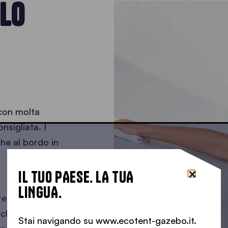
ELO
con molta
nsigliata. I
che al bordo in
IL TUO PAESE. LA TUA
LINGUA.
e il materiale
 chiara. Per
Stai navigando su www.ecotent-gazebo.it.