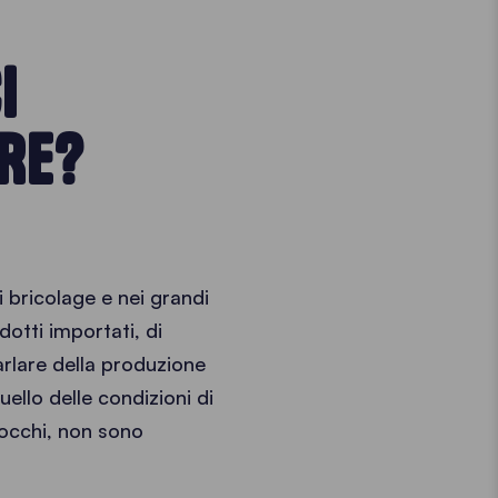
I
RE?
i bricolage e nei grandi
dotti importati, di
arlare della produzione
uello delle condizioni di
 occhi, non sono