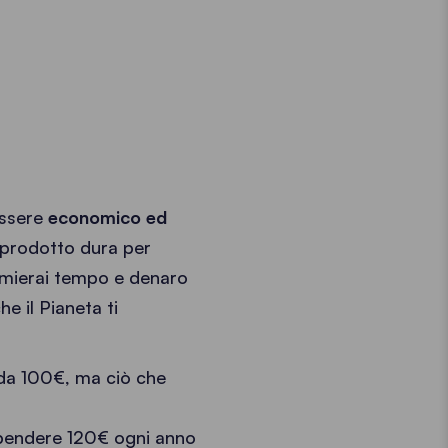
essere
economico ed
 prodotto dura per
armierai tempo e denaro
he il Pianeta ti
 da 100€, ma ciò che
 spendere 120€ ogni anno