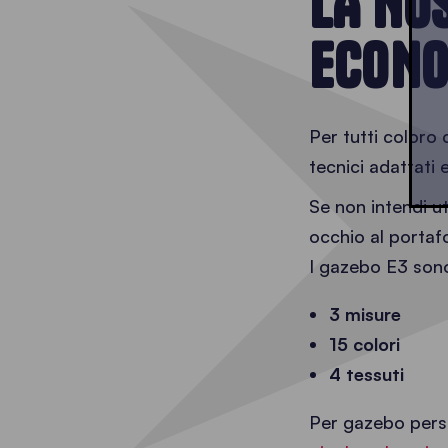
LA NOS
ECONO
Per tutti coloro
tecnici adattati e
Se non intendi ut
occhio al portafo
I gazebo E3 sono
3 misure
15 colori
4 tessuti
Per gazebo person