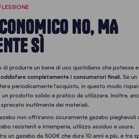
IFLESSIONE
ECONOMICO NO, MA
NTE SÌ
ivo di produrre un bene di uso quotidiano che potesse 
soddisfare completamente i consumatori finali
. Se un
etere periodicamente l’acquisto, in questo modo risp
 un prodotto solido e pratico da utilizzare. Inoltre, anc
 sprecato inutilmente dei materiali.
 gazebo non offriranno sicuramente gazebo pieghevoli
ebo resistenti a intemperie, utilizzo assiduo e usura.
e tra un gazebo da 500€ che dura 10 anni e più, e tra