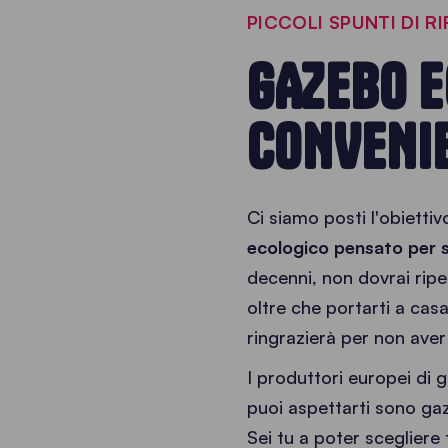
PICCOLI SPUNTI DI R
GAZEBO 
CONVENIE
Ci siamo posti l'obiett
ecologico pensato per 
decenni, non dovrai rip
oltre che portarti a casa
ringrazierà per non aver
I produttori europei di
puoi aspettarti sono gaz
Sei tu a poter sceglier