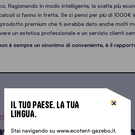
. Ragionando in modo intelligente, la scelta più eco
alcoli si fanno in fretta. Se ci pensi per più di 1000€ in
prodotto premium che ti avrebbe dato anche molti me
vere un estetica professionale e un servizio clienti se
n è sempre un sinonimo di conveniente, è il rapporto
IL TUO PAESE. LA TUA
LINGUA.
ZO
Stai navigando su www.ecotent-gazebo.it.