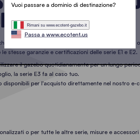
TRA LINEA DI GAZEBO
Vuoi passare a dominio di destinazione?
MICI: E3
Rimani su www.ecotent-gazebo.it
Passa a www.ecotent.us
 che utilizzano il gazebo pieghevole occasionalmente, o
 le stesse garanzie e certificazioni delle serie E1 e E2.
ilizzare il gazebo quotidianamente per un lungo periodo
glio, la serie E3 fa al caso tuo.
 disponibili per l'acquisto direttamente nel nostro e
alizzati o per tutte le altre serie, misure e accessori