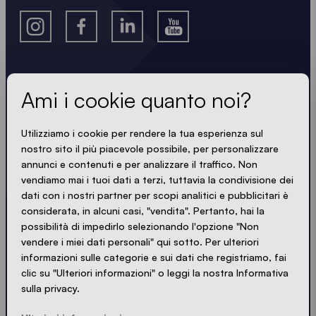
Ami i cookie quanto noi?
Scopri le ultime novità
Sempre aggiornato. Niente spam! Riceverai solo
Utilizziamo i cookie per rendere la tua esperienza sul
nostro sito il più piacevole possibile, per personalizzare
informazioni utili scritte in modo nitido, sintetico e
annunci e contenuti e per analizzare il traffico. Non
compatto. Proprio come i nostri gazebo.
vendiamo mai i tuoi dati a terzi, tuttavia la condivisione dei
dati con i nostri partner per scopi analitici e pubblicitari è
LOADING - LOADING - LOADING - LOADING -
considerata, in alcuni casi, "vendita". Pertanto, hai la
possibilità di impedirlo selezionando l'opzione "Non
SONO D'ACCORDO CON LA PRIVACY POLICY
vendere i miei dati personali" qui sotto. Per ulteriori
informazioni sulle categorie e sui dati che registriamo, fai
clic su "Ulteriori informazioni" o leggi la nostra Informativa
sulla privacy.