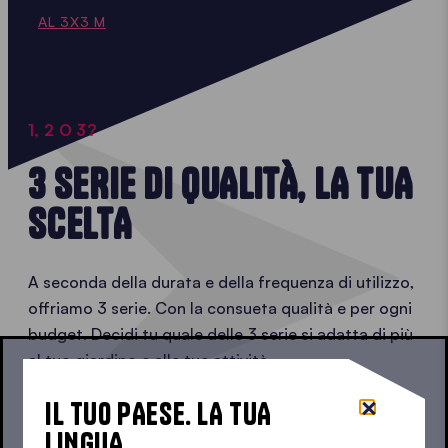
AL 3X3 M
1, 2 O 3?
3 SERIE DI QUALITÀ, LA TUA
SCELTA
A seconda della durata e della frequenza di utilizzo,
offriamo 3 serie. Con la consueta qualità e per ogni
budget. Decidi tu quale delle 3 serie si adatta di più
al tuo giardino e alle tue attività.
IL TUO PAESE. LA TUA
CONFRONTA LE SERIE
LINGUA.