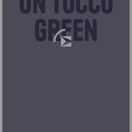
Un tocco
green