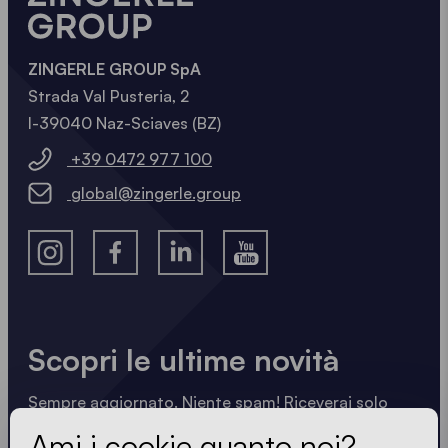
ZINGERLE GROUP SpA
Strada Val Pusteria, 2
I-39040 Naz-Sciaves (BZ)
+39 0472 977 100
global@zingerle.group
Scopri le ultime novità
Sempre aggiornato. Niente spam! Riceverai solo
informazioni utili scritte in modo nitido, sintetico e
Ami i cookie quanto noi?